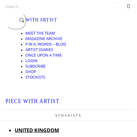
Search
Skip
for:
to
content
PIECE WITH ARTIST
MEET THE TEAM
MAGAZINE ARCHIVE
P.W.A. WORDS – BLOG
ARTIST DIARIES
ONCE UPON A TIME
LOGIN
SUBSCRIBE
SHOP
STOCKISTS
PIECE WITH ARTIST
STOCKISTS
UNITED KINGDOM