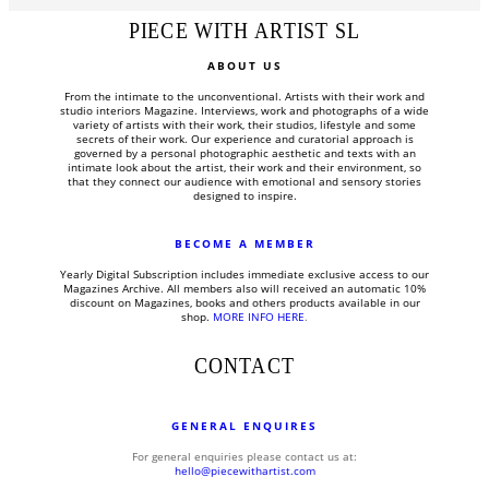
PIECE WITH ARTIST SL
ABOUT US
From the intimate to the unconventional.
Artists with their work and
studio interiors Magazine.
Interviews, work and photographs of a wide
variety of artists with their work, their studios, lifestyle and some
secrets of their work.
Our experience and curatorial approach is
governed by a personal photographic aesthetic and texts with an
intimate look about the artist, their work and their environment, so
that they connect our audience with emotional and sensory stories
designed to inspire.
BECOME A MEMBER
Yearly Digital Subscription includes
immediate exclusive access to our
Magazines Archive. All members also will received an automatic 10%
discount on Magazines, books and others products available in our
shop.
MORE INFO HERE
.
CONTACT
GENERAL ENQUIRES
For general enquiries please contact us at:
hello@piecewithartist.com